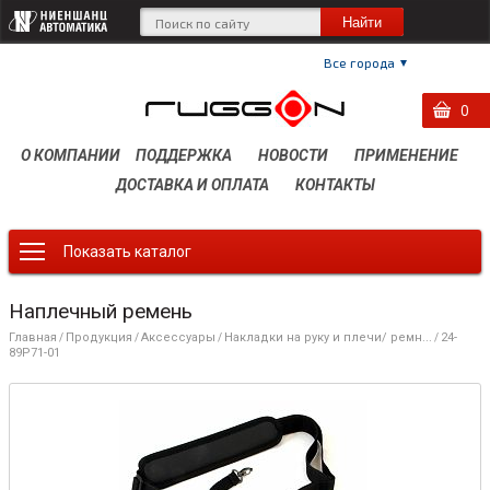
Все города
0
0
0
О КОМПАНИИ
ПОДДЕРЖКА
НОВОСТИ
ПРИМЕНЕНИЕ
ДОСТАВКА И ОПЛАТА
КОНТАКТЫ
Показать каталог
Наплечный ремень
Главная
Продукция
Аксессуары
Накладки на руку и плечи/ ремн...
24-
/
/
/
/
89P71-01