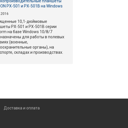
окопроизводительные планшеты
ON PX-501 и PX-501B на Windows
.2016
ищенные 10,1-дюймовые
шеты PX-501 и PX-501B серии
orm на базе Windows 10/8/7
назначены для работы в полевых
виях (военные,
оохранительные органы), на
спорте, складах и производствах.
Доставка и оплата