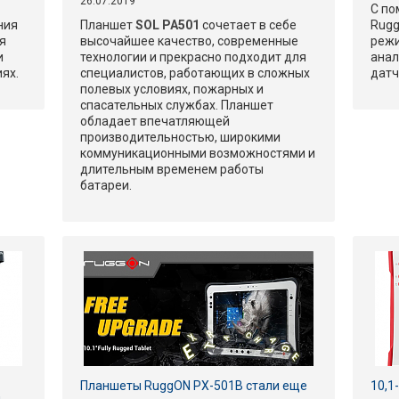
26.07.2019
С п
ния
Планшет
SOL PA501
сочетает в себе
Rugg
ия
высочайшее качество, современные
режи
и
технологии и прекрасно подходит для
анал
ях.
специалистов, работающих в сложных
датч
полевых условиях, пожарных и
спасательных службах. Планшет
обладает впечатляющей
производительностью, широкими
коммуникационными возможностями и
длительным временем работы
батареи.
Планшеты RuggON PX-501B стали еще
10,