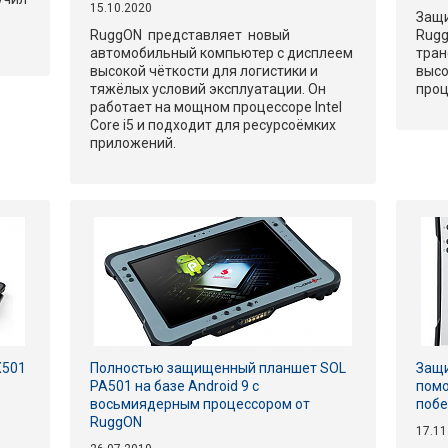
15.10.2020
Защ
RuggON представляет новый
Rugg
автомобильный компьютер с дисплеем
тран
высокой чёткости для логистики и
выс
тяжёлых условий эксплуатации. Он
проц
работает на мощном процессоре Intel
Core i5 и подходит для ресурсоёмких
приложений.
X501
Полностью защищенный планшет SOL
Защ
PA501 на базе Android 9 с
помо
восьмиядерным процессором от
побе
RuggON
17.11