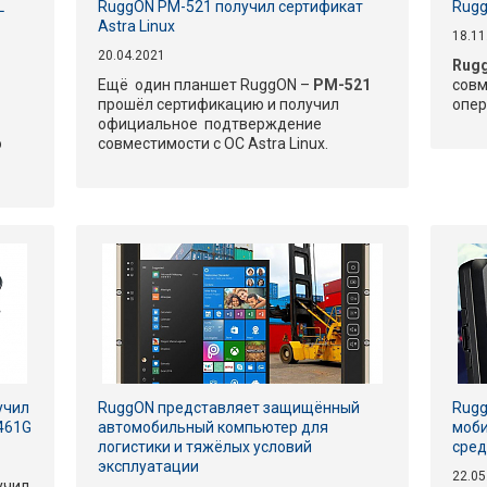
L
RuggON PM-521 получил сертификат
Rugg
Astra Linux
18.11
20.04.2021
Rug
Ещё один планшет RuggON –
PM-521
совм
прошёл сертификацию и получил
опер
официальное подтверждение
о
совместимости с ОС Astra Linux.
учил
RuggON представляет защищённый
Rugg
461G
автомобильный компьютер для
моби
логистики и тяжёлых условий
сред
эксплуатации
22.05
учил