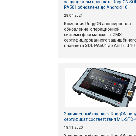
защищённом планшете RuggON SO
PA501 обновлена до Android 10
28.04.2021
Компания RuggON анонсировала
обновление операционной
системы флагманского GMS-
сертифицированного защищённог
планшета
SOL PA501
до Android 10.
Защищённый планшет RuggON пол
сертификат соответствия MIL-STD-
18.11.2020
Защищённый планшет RuggON пол