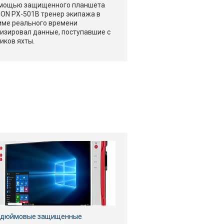
омощью защищенного планшета
ON PX-501B тренер экипажа в
ме реального времени
изировал данные, поступавшие с
иков яхты.
1-дюймовые защищенные