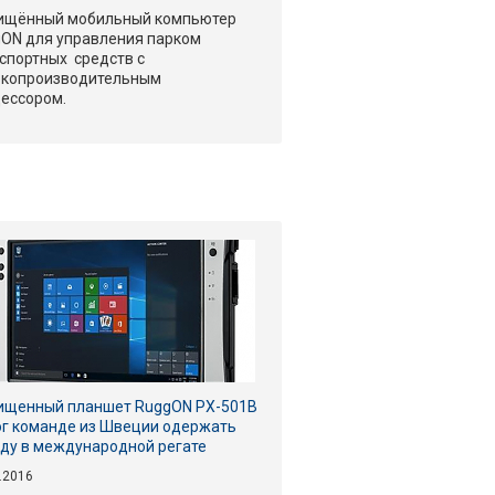
ищённый мобильный компьютер
ON для управления парком
спортных средств с
окопроизводительным
ессором.
ищенный планшет RuggON PX-501B
г команде из Швеции одержать
ду в международной регате
.2016