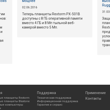
dows
мощнее
выс
Rugg
02.06.2016
31.03
гии
Теперь планшеты Rextorm PX-501B
нов:
доступны с 8 ГБ оперативной памяти
Защ
вместо 4 ГБ и 8 Мп тыльной веб-
план
ым
камерой вместо 5 Мп.
Rext
 и
пред
усло
ая
прав
тран
ия
Поддержка
Применение
е планшеты Rextorm
Техническая поддержка
Контакты
е планшеты Blaxtone
Информационная поддержка
ные компьютеры
Гарантия и сервис
ы