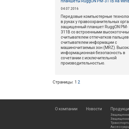
планшеты RuggON PM-311B на Win
04.07.2016
Передовые компьютерные техноло
в руках у правоохранительных орга
защищенный планшет RuggON PM-
311B со встроенными высокоточн
считывателем отпечатков пальцев
считывателем информации с
машиночитаемых зон (MRZ). Высок
информационная безопасность в
сочетании с исключительной
производительностью.
Страницы:
1
2
О компании
Новости
Продукц
Защищенны
Защищенны
Транспорт
Аксессуар