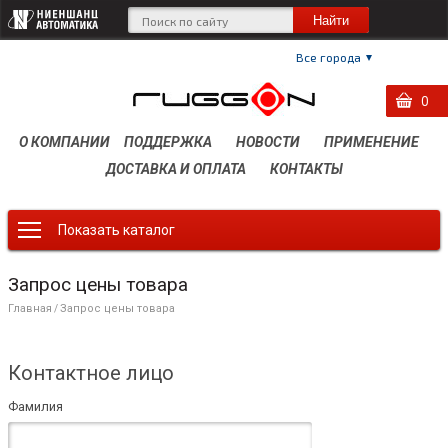
Все города
0
0
0
О КОМПАНИИ
ПОДДЕРЖКА
НОВОСТИ
ПРИМЕНЕНИЕ
ДОСТАВКА И ОПЛАТА
КОНТАКТЫ
Показать каталог
Запрос цены товара
Главная
Запрос цены товара
/
Контактное лицо
Фамилия