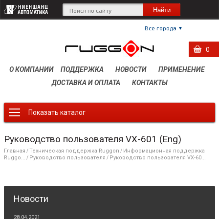
Все города
0
0
0
О КОМПАНИИ
ПОДДЕРЖКА
НОВОСТИ
ПРИМЕНЕНИЕ
ДОСТАВКА И ОПЛАТА
КОНТАКТЫ
Показать каталог
Руководство пользователя VX-601 (Eng)
Главная
Техническая поддержка Ruggon
Информационная поддержка
/
/
Ruggo...
Руководство пользователя
Руководство пользователя VX-60...
/
/
Новости
28.04.2021