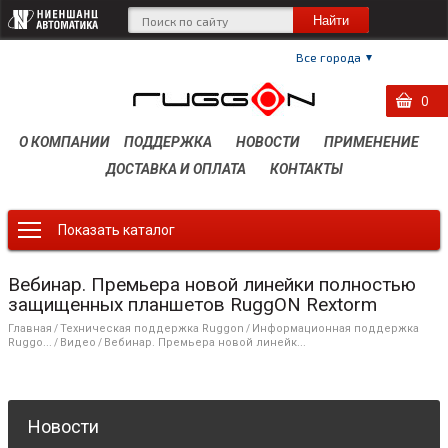
Все города
0
0
0
О КОМПАНИИ
ПОДДЕРЖКА
НОВОСТИ
ПРИМЕНЕНИЕ
ДОСТАВКА И ОПЛАТА
КОНТАКТЫ
Показать каталог
Вебинар. Премьера новой линейки полностью
защищенных планшетов RuggON Rextorm
Главная
Техническая поддержка Ruggon
Информационная поддержка
/
/
Ruggo...
Видео
Вебинар. Премьера новой линейк...
/
/
Новости