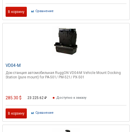
Cравнение
В корзину
VD04-M
Док-станция автомобильная RuggON VD04-M Vehicle Mount Docking
Station (pure mount) for PA-501/ PM-521/ PX-501
285.30
$
23 225.62
₽
Доступно к заказу
Cравнение
В корзину