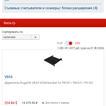
Съемные считыватели и сканеры/ блоки расширения (4)
Фильтр
Сортировать по:
наличию
RUB
USD
204.00
627.00
1 USD = 81.4077 руб. (курс на 07.08.2026)
VB04
Держатель RuggON VB04 VESA bracket for PA-501/ PM-521/ PX-501
204.84
$
16 675.55
₽
Доступно к заказу